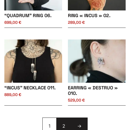
“QUADRUM” RING 06.
RING « INCUS » 02.
699,00
€
289,00
€
“INCUS” NECKLACE 011.
EARRING « DESTRUO »
010.
889,00
€
529,00
€
1
2
→