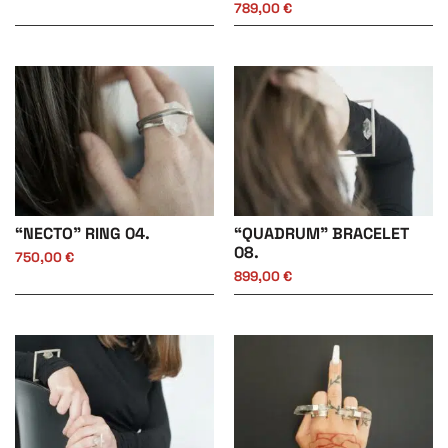
789,00
€
“NECTO” RING 04.
“QUADRUM” BRACELET
08.
750,00
€
899,00
€