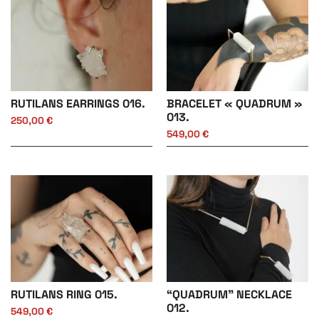
RUTILANS EARRINGS 016.
BRACELET « QUADRUM »
013.
250,00
€
549,00
€
RUTILANS RING 015.
“QUADRUM” NECKLACE
012.
549,00
€