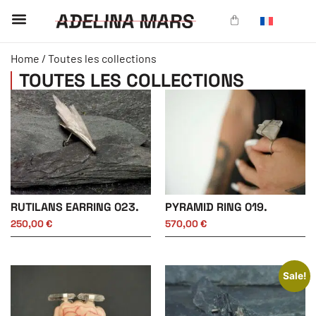
CUSTOM-MADE
THE UNIVERSE
Home
/ Toutes les collections
TOUTES LES COLLECTIONS
RUTILANS EARRING 023.
PYRAMID RING 019.
250,00
€
570,00
€
Sale!